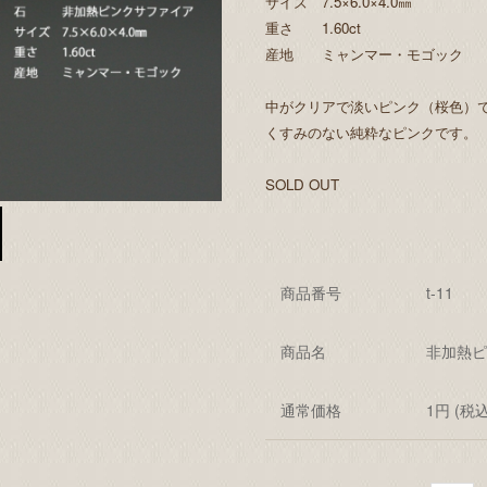
サイズ 7.5×6.0×4.0㎜
重さ 1.60ct
産地 ミャンマー・モゴック
中がクリアで淡いピンク（桜色）
くすみのない純粋なピンクです。
SOLD OUT
商品番号
t-11
商品名
非加熱ピ
通常価格
1円 (税込