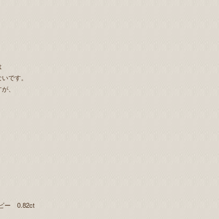
は
ないです。
すが、
ー 0.82ct