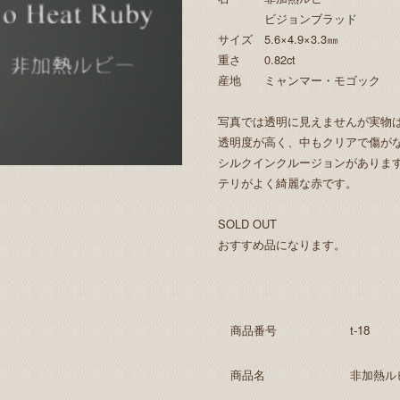
ビジョンブラッド
サイズ 5.6×4.9×3.3㎜
重さ 0.82ct
産地 ミャンマー・モゴック
写真では透明に見えませんが実物
透明度が高く、中もクリアで傷が
シルクインクルージョンがありま
テリがよく綺麗な赤です。
SOLD OUT
おすすめ品になります。
商品番号
t-18
商品名
非加熱ルビ