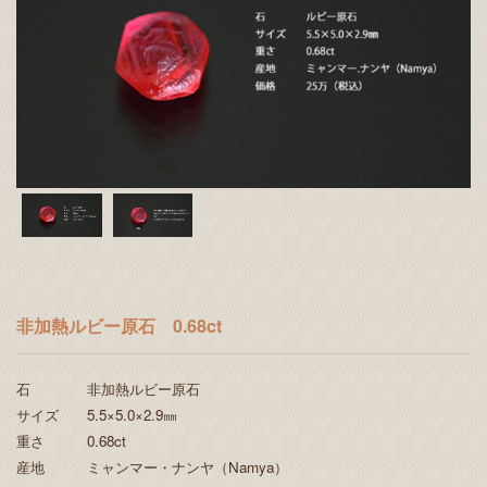
非加熱ルビー原石 0.68ct
石 非加熱ルビー原石
サイズ 5.5×5.0×2.9㎜
重さ 0.68ct
産地 ミャンマー・ナンヤ（Namya）